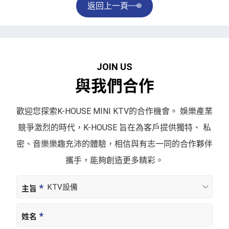
返回上一頁
J
O
I
N
U
S
與
我
們
合
作
歡迎您探索K-HOUSE MINI KTV的合作機會。
娛樂產業
競爭激烈的時代，K-HOUSE 旨在為客戶提供獨特、
私
密、音樂樂趣充沛的體驗，相信與有志一同的合作夥伴
攜手，
能夠創造更多精彩。
主旨
姓名