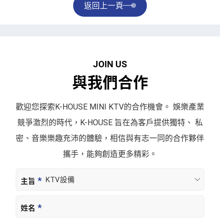
返回上一頁
J
O
I
N
U
S
與
我
們
合
作
歡迎您探索K-HOUSE MINI KTV的合作機會。
娛樂產業
競爭激烈的時代，K-HOUSE 旨在為客戶提供獨特、
私
密、音樂樂趣充沛的體驗，相信與有志一同的合作夥伴
攜手，
能夠創造更多精彩。
主旨
姓名