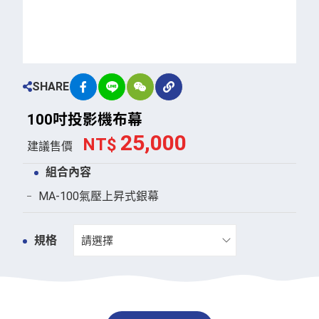
SHARE
1
0
0
吋
投
影
機
布
幕
25,000
NT$
建議售價
組合內容
MA-100氣壓上昇式銀幕
規格