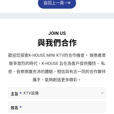
返回上一頁
J
O
I
N
U
S
與
我
們
合
作
歡迎您探索K-HOUSE MINI KTV的合作機會。
娛樂產業
競爭激烈的時代，K-HOUSE 旨在為客戶提供獨特、
私
密、音樂樂趣充沛的體驗，相信與有志一同的合作夥伴
攜手，
能夠創造更多精彩。
主旨
姓名