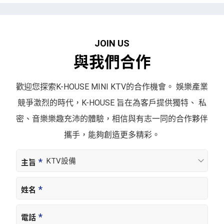
J
O
I
N
U
S
與
我
們
合
作
歡迎您探索K-HOUSE MINI KTV的合作機會。
娛樂產業
競爭激烈的時代，K-HOUSE 旨在為客戶提供獨特、
私
密、音樂樂趣充沛的體驗，相信與有志一同的合作夥伴
攜手，
能夠創造更多精彩。
主旨
姓名
電話