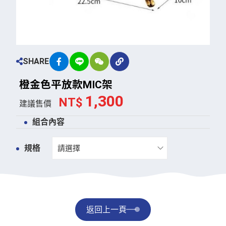
SHARE
橙
金
色
平
放
款
M
I
C
架
1,300
NT$
建議售價
組合內容
規格
返回上一頁