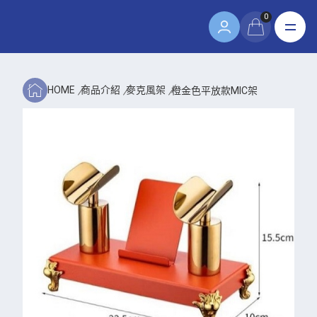
0
HOME
商品介紹
麥克風架
橙金色平放款MIC架