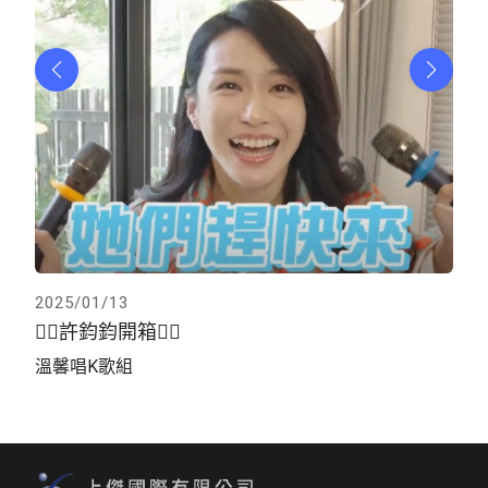
2025/01/13
202
👉🏻許鈞鈞開箱👈🏻
👉
溫馨唱K歌組
溫馨